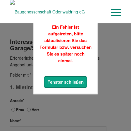
Ein Fehler ist
aufgetreten, bitte
aktualisieren Sie das
Interessentenfragebogen für
Garage/Stellplatz/Carport
Formular bzw. versuchen
Sie es später noch
Erforderliche Angaben, um Ihnen ein geeignetes
einmal.
Angebot unterbreiten zu können.
Felder mit * sind Pflichtangaben.
Fenster schließen
1. Mietinteressent (Vertragspartner)
Anrede*
Frau
Herr
Name*