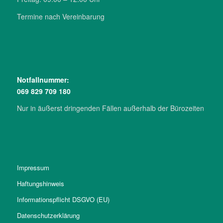
Termine nach Verein­barung
Notfall­nummer:
069 829 709 180
Nur in äußerst drin­genden Fällen außerhalb der Büro­zeiten
Im­pres­sum
Haf­tungs­hinweis
Infor­mations­pflicht DSGVO (EU)
Daten­schutz­erklärung