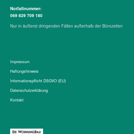
Notfall­nummer:
069 829 709 180
Nur in äußerst drin­genden Fällen außerhalb der Büro­zeiten
Im­pres­sum
Haf­tungs­hinweis
Infor­mations­pflicht DSGVO (EU)
Daten­schutz­erklärung
Kontakt