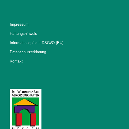
Im­pres­sum
Haf­tungs­hinweis
Infor­mations­pflicht DSGVO (EU)
Daten­schutz­erklärung
Kontakt